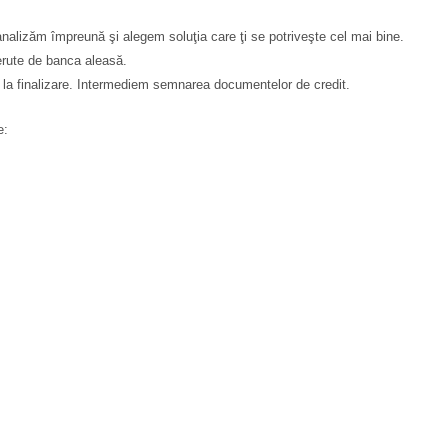
analizăm împreună şi alegem soluţia care ţi se potriveşte cel mai bine.
rute de banca aleasă.
la finalizare. Intermediem semnarea documentelor de credit.
e: