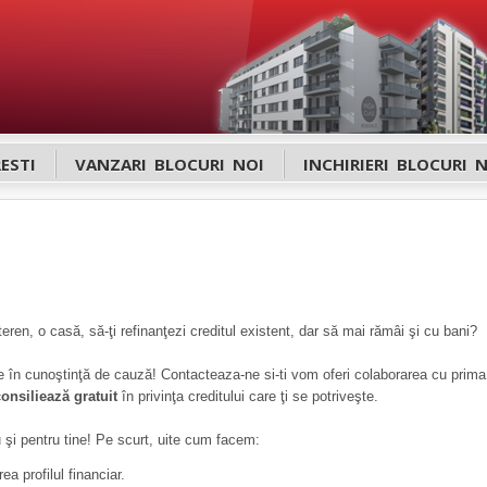
ESTI
VANZARI BLOCURI NOI
INCHIRIERI BLOCURI 
eren, o casă, să-ţi refinanţezi creditul existent, dar să mai rămâi şi cu bani?
ege în cunoştinţă de cauză! Contacteaza-ne si-ti vom oferi colaborarea cu prim
consiliează gratuit
în privinţa creditului care ţi se potriveşte.
şi pentru tine! Pe scurt, uite cum facem:
ea profilul financiar.