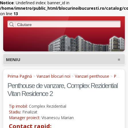
Notice
: Undefined index: banner_id in
/home/imnetro/public_html/blocurinoibucuresti.ro/catalog/c
on line
13
MENIU
Prima Pagină
>
Vanzari blocuri noi
>
Vanzari penthouse
>
Penthouse de vanzare, Complex Rezidential Vitan Residence 2
Penthouse de vanzare, Complex Rezidential
Vitan Residence 2
Tip imobil:
Complex Rezidential
Stadiu:
Finalizat
Manager proiect:
Visanescu Marian
Contact rapid: