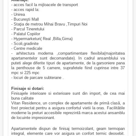
- acces facil la mijloacele de transport
- acces rapid la:
- Unirea
- Bucureşti Mall
- Staţia de metrou Mihai Bravu ,Timpuri Noi
- Parcul Tineretului
- Palatul Copiilor
- Hypermarketuri( Real ,Billa,Gima)
- Scoli,gradinite
- Centre medicale
- arhitectura moderna ,compartimentare flexibila(majoritatea
apartamentelor sunt decomandate). In cadrul ansamblului va
puteti alege diferite tipuri de apartamente, de la garsoniere pana
la penthouse de 5 camere, suprafetele fiind cuprinse intre 37
mpc si 225 mpc
- locuri de parcare subterane .
Finisaje si dotari:
Finisajele interioare si exterioare sunt din import, de cea mai
buna calitate
Vitan Residence, un complex de apartamente de primă clasă, a
fost proiectat pentru a asigura confortul vietii la oras. Facilitătile
moderne la preturi accesibile reprezintă marca acestui ansamblu
de locuinte impresionant.
Apartamentele dispun de finisaj termoizolant, geam termopan
integral, elemente care vor asigura un confort termic deosebit.