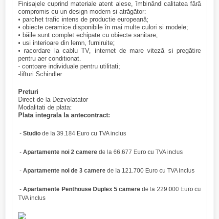
Finisajele cuprind materiale atent alese, îmbinând calitatea fără
compromis cu un design modern si atrăgător:
• parchet trafic intens de productie europeană;
• obiecte ceramice disponibile în mai multe culori si modele;
• băile sunt complet echipate cu obiecte sanitare;
• usi interioare din lemn, furniruite;
• racordare la cablu TV, internet de mare viteză si pregătire
pentru aer conditionat.
- contoare individuale pentru utilitati;
-lifturi Schindler
Preturi
Direct de la Dezvolatator
Modalitati de plata:
Plata integrala la antecontract:
-
Studio
de la 39.184 Euro cu TVA inclus
-
Apartamente noi 2 camere
de la 66.677 Euro cu TVA inclus
-
Apartamente noi de 3 camere
de la 121.700 Euro cu TVA inclus
-
Apartamente Penthouse Duplex 5 camere
de la 229.000 Euro cu
TVA inclus