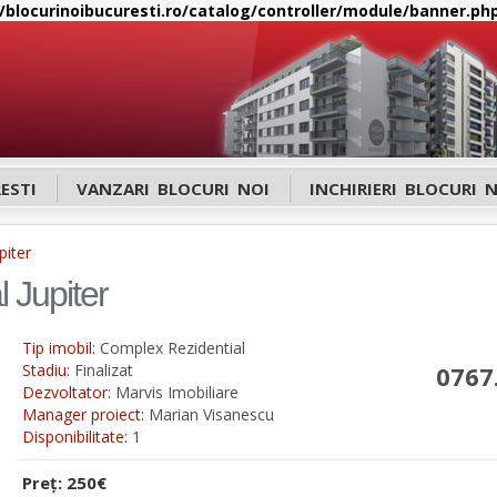
blocurinoibucuresti.ro/catalog/controller/module/banner.ph
ESTI
VANZARI BLOCURI NOI
INCHIRIERI BLOCURI 
piter
 Jupiter
Tip imobil:
Complex Rezidential
Stadiu:
Finalizat
0767
Dezvoltator:
Marvis Imobiliare
Manager proiect:
Marian Visanescu
Disponibilitate:
1
Preţ: 250€