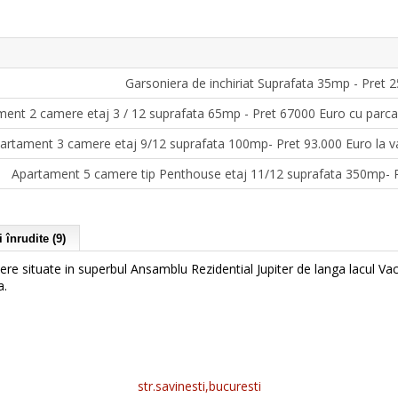
Garsoniera de inchiriat Suprafata 35mp - Pret 
ent 2 camere etaj 3 / 12 suprafata 65mp - Pret 67000 Euro cu parcar
artament 3 camere etaj 9/12 suprafata 100mp- Pret 93.000 Euro la va
Apartament 5 camere tip Penthouse etaj 11/12 suprafata 350mp- P
 înrudite (9)
ere situate in superbul Ansamblu Rezidential Jupiter de langa lacul Vac
a.
str.savinesti,bucuresti