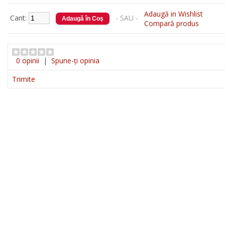
Adaugă in Wishlist
Cant:
- SAU -
Compară produs
0 opinii
|
Spune-ţi opinia
Trimite