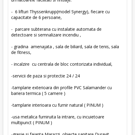
- 6 lifturi Thyssenkrupp(model Synergy), fiecare cu
capacitate de 6 persoane,
- parcare subterana cu instalatie automata de
detectoare si semnalizare incendiu ,
- gradina amenajata , sala de biliard, sala de tenis, sala
de fitness,
- incalzire cu centrala de bloc contorizata individual,
-servicii de paza si protectie 24 / 24
-tamplarie exterioara din profile PVC Salamander cu
bariera termica ( 5 camere )
-tamplarie interioara cu furnir natural ( PINUM )
-usa metalica furniruita la intrare, cu incuietoare
multipunct ( PINUM )
-gresie si faianta Marazzi, obiecte sanitare Duravit