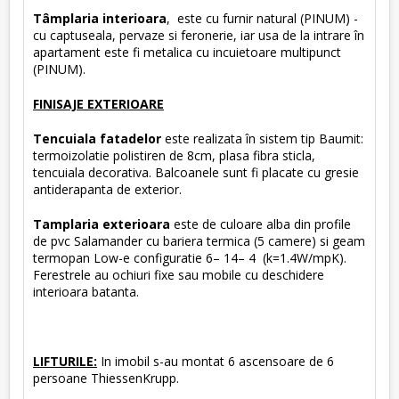
Tâmplaria interioara
, este cu furnir natural (PINUM) -
cu captuseala, pervaze si feronerie, iar usa de la intrare în
apartament este fi metalica cu incuietoare multipunct
(PINUM).
FINISAJE EXTERIOARE
Tencuiala fatadelor
este realizata în sistem tip Baumit:
termoizolatie polistiren de 8cm, plasa fibra sticla,
tencuiala decorativa. Balcoanele sunt fi placate cu gresie
antiderapanta de exterior.
Tamplaria exterioara
este de culoare alba din profile
de pvc Salamander cu bariera termica (5 camere) si geam
termopan Low-e configuratie 6– 14– 4 (k=1.4W/mpK).
Ferestrele au ochiuri fixe sau mobile cu deschidere
interioara batanta.
LIFTURILE:
In imobil s-au montat 6 ascensoare de 6
persoane ThiessenKrupp.