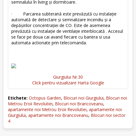
semnalului în living şi dormitoare.
· Parcarea subterană este prevăzută cu instalaţie
automată de detectare şi semnalizare incendiu şi a
depăşirilor concentraţiei de CO. Este de asemenea
prevăzută cu instalaţie de ventilaţie interblocată . Accesul
se face pe doua cai avand fiecare cu bariera si usa
automata actionate prin telecomanda.
Giurgiului Nr.30
Click pentru vizualizare Harta Google
Etichete:
Octopus Garden
,
Blocuri noi Giurgiului
,
Blocuri noi
Metrou Eroii Revolutiei
,
Blocuri noi Brancoveanu
,
apartamente noi Metrou Eroii Revolutiei
,
apartamente noi
Giurgiului
,
apartamente noi Brancoveanu
,
Blocuri noi sector
4