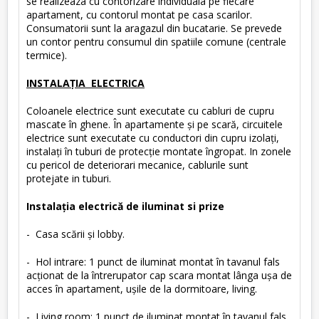
se realizeaza cu contorizare individuala pe fiecare
apartament, cu contorul montat pe casa scarilor.
Consumatorii sunt la aragazul din bucatarie. Se prevede
un contor pentru consumul din spatiile comune (centrale
termice).
INSTALAŢIA ELECTRICA
Coloanele electrice sunt executate cu cabluri de cupru
mascate în ghene. În apartamente şi pe scară, circuitele
electrice sunt executate cu conductori din cupru izolaţi,
instalaţi în tuburi de protecţie montate îngropat. In zonele
cu pericol de deteriorari mecanice, cablurile sunt
protejate in tuburi.
Instalaţia electrică de iluminat si prize
- Casa scării şi lobby.
- Hol intrare: 1 punct de iluminat montat în tavanul fals
acţionat de la întrerupator cap scara montat lânga uşa de
acces în apartament, uşile de la dormitoare, living.
- Living room: 1 punct de iluminat montat în tavanul fals,