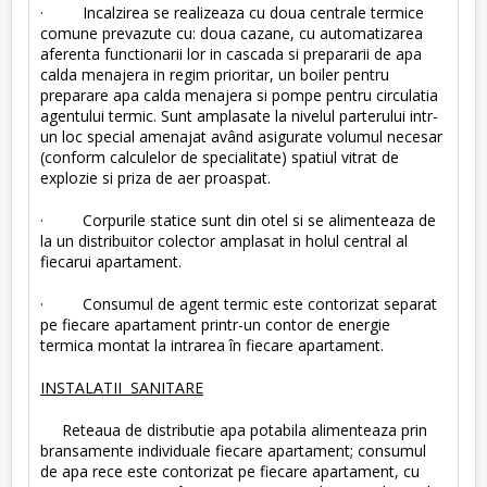
· Incalzirea se realizeaza cu doua centrale termice
comune prevazute cu: doua cazane, cu automatizarea
aferenta functionarii lor in cascada si prepararii de apa
calda menajera in regim prioritar, un boiler pentru
preparare apa calda menajera si pompe pentru circulatia
agentului termic. Sunt amplasate la nivelul parterului intr-
un loc special amenajat având asigurate volumul necesar
(conform calculelor de specialitate) spatiul vitrat de
explozie si priza de aer proaspat.
· Corpurile statice sunt din otel si se alimenteaza de
la un distribuitor colector amplasat in holul central al
fiecarui apartament.
· Consumul de agent termic este contorizat separat
pe fiecare apartament printr-un contor de energie
termica montat la intrarea în fiecare apartament.
INSTALATII SANITARE
Reteaua de distributie apa potabila alimenteaza prin
bransamente individuale fiecare apartament; consumul
de apa rece este contorizat pe fiecare apartament, cu