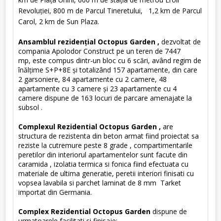
Revoluţiei,
800 m de Parcul Tineretului,
1,2 km de Parcul
Carol,
2 km de Sun Plaza.
Ansamblul rezidenţial Octopus Garden ,
dezvoltat de
compania Apolodor Construct pe un teren de 7447
mp, este compus dintr-un bloc cu 6 scări, având regim de
înălţime S+P+8E şi totalizând 157 apartamente, din care
2 garsoniere, 84 apartamente cu 2 camere, 48
apartamente cu 3 camere şi 23 apartamente cu 4
camere dispune de 163 locuri de parcare amenajate la
subsol .
Complexul Rezidential Octopus Garden ,
are
structura de rezistenta din beton armat fiind proiectat sa
reziste la cutremure peste 8 grade , compartimentarile
peretilor din interiorul apartamentelor sunt facute din
caramida , izolatia termica si fonica fiind efectuata cu
materiale de ultima generatie, peretii interiori finisati cu
vopsea lavabila si parchet laminat de 8 mm Tarket
importat din Germania.
Complex Rezidential Octopus Garden
dispune de
urmatoarele facilitati si finisaje: