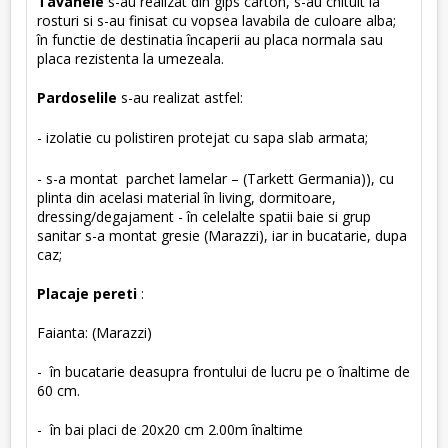
Tavanele
s-au realizat din gips carton, s-au chituit la
rosturi si s-au finisat cu vopsea lavabila de culoare alba;
în functie de destinatia încaperii au placa normala sau
placa rezistenta la umezeala.
Pardoselile
s-au realizat astfel:
- izolatie cu polistiren protejat cu sapa slab armata;
- s-a montat parchet lamelar – (Tarkett Germania)), cu
plinta din acelasi material în living, dormitoare,
dressing/degajament - în celelalte spatii baie si grup
sanitar s-a montat gresie (Marazzi), iar in bucatarie, dupa
caz;
Placaje pereti
:
Faianta: (Marazzi)
- în bucatarie deasupra frontului de lucru pe o înaltime de
60 cm.
- în bai placi de 20x20 cm 2.00m înaltime