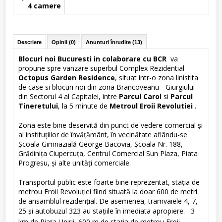
4 camere
Descriere
Opinii (0)
Anunturi înrudite (13)
Blocuri noi Bucuresti in colaborare cu BCR
va
propune spre vanzare superbul Complex Rezidential
Octopus Garden Residence
, situat intr-o zona linistita
de case si blocuri noi din zona Brancoveanu - Giurgiului
din Sectorul 4 al Capitalei, intre
Parcul Carol
si
Parcul
Tineretului
, la 5 minute de
Metroul Eroii Revolutiei
.
Zona este bine deservită din punct de vedere comercial şi
al instituţiilor de învăţământ, în vecinătate aflându-se
Şcoala Gimnazială George Bacovia, Şcoala Nr. 188,
Grădiniţa Ciupercuţa, Centrul Comercial Sun Plaza, Piata
Progresu, şi alte unităţi comerciale.
Transportul public este foarte bine reprezentat, staţia de
metrou Eroii Revoluţiei fiind situată la doar 600 de metri
de ansamblul rezidenţial. De asemenea, tramvaiele 4, 7,
25 şi autobuzul 323 au staţiile în imediata apropiere.
3
km de Piaţa Unirii,
600 m de staţia de metrou Eroii